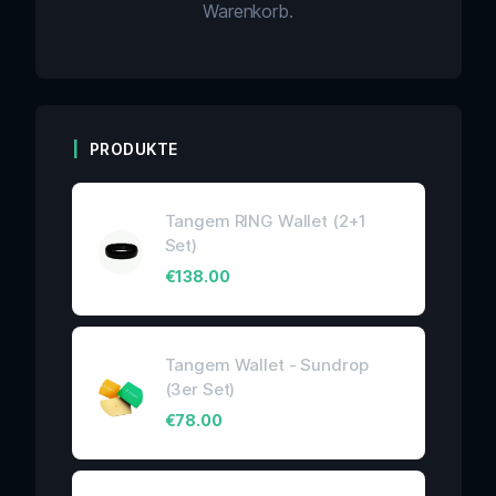
Warenkorb.
PRODUKTE
Tangem RING Wallet (2+1
Set)
€
138.00
Tangem Wallet - Sundrop
(3er Set)
€
78.00