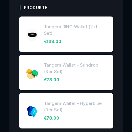
PRODUKTE
Tangem RING Wallet (2+1
Set)
€
138.00
Tangem Wallet - Sundrop
(3er Set)
€
78.00
Tangem Wallet - Hyperblue
(3er Set)
€
78.00