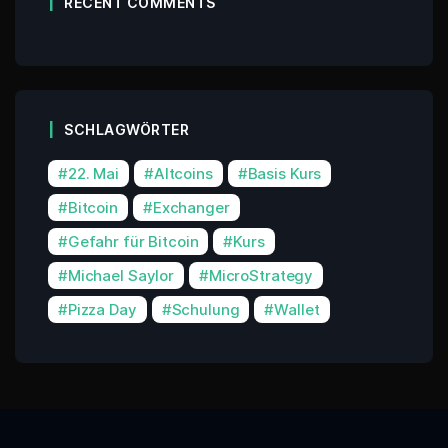
RECENT COMMENTS
SCHLAGWÖRTER
22. Mai
Altcoins
Basis Kurs
Bitcoin
Exchanger
Gefahr für Bitcoin
Kurs
Michael Saylor
MicroStrategy
Pizza Day
Schulung
Wallet