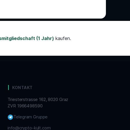
mitgliedschaft (1 Jahr)
kaufen.
KONTAKT
Triesterstrasse 162, 8020 Graz
ZVR 1966498590
Telegram Gruppe
info@crypto-kult.com