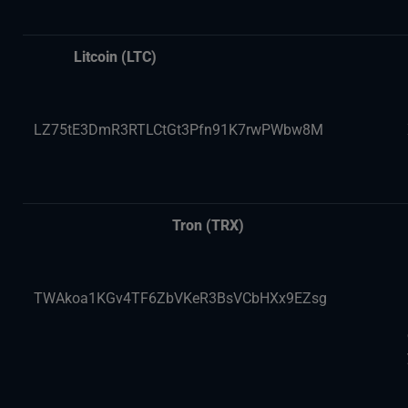
Litcoin (LTC)
LZ75tE3DmR3RTLCtGt3Pfn91K7rwPWbw8M
Tron (TRX)
TWAkoa1KGv4TF6ZbVKeR3BsVCbHXx9EZsg