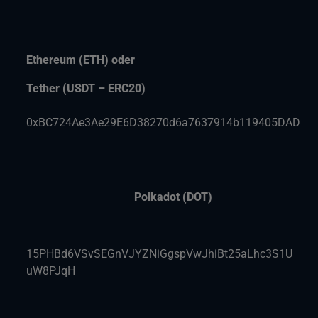
Ethereum (ETH)
oder
Tether (USDT – ERC20)
0xBC724Ae3Ae29E6D38270d6a7637914b119405DAD
Polkadot (DOT)
15PHBd6VSvSEGnVJYZNiGgspVwJhiBt25aLhc3S1U
uW8PJqH